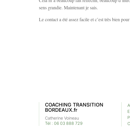
Cela m’a beaucoup fait réfléchir, beaucoup d’intr
sens grandie. Maintenant je sais.
Le contact a été assez facile et c’est très bien pour
COACHING TRANSITION
A
BORDEAUX.fr
E
P
Catherine Voineau
Tél : 06 03 888 729