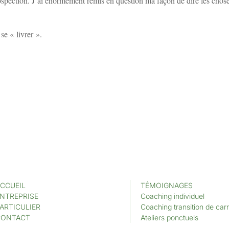
ospection. J’ai énormément remis en question ma façon de dire les choses
 se « livrer ».
CCUEIL
TÉMOIGNAGES
NTREPRISE
Coaching individuel
ARTICULIER
Coaching transition de carr
CONTACT
Ateliers ponctuels