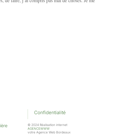
, de faire, j’ai compris pas mal de choses. Je me
Confidentialité
ière
© 2024 Réalisation internet
AGENCEWWW
votre Agence Web Bordeaux